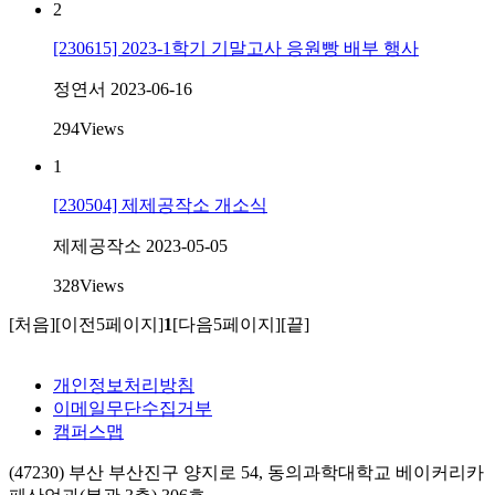
2
[230615] 2023-1학기 기말고사 응원빵 배부 행사
정연서
2023-06-16
294
Views
1
[230504] 제제공작소 개소식
제제공작소
2023-05-05
328
Views
[처음]
[이전5페이지]
1
[다음5페이지]
[끝]
개인정보처리방침
이메일무단수집거부
캠퍼스맵
(47230) 부산 부산진구 양지로 54, 동의과학대학교 베이커리카