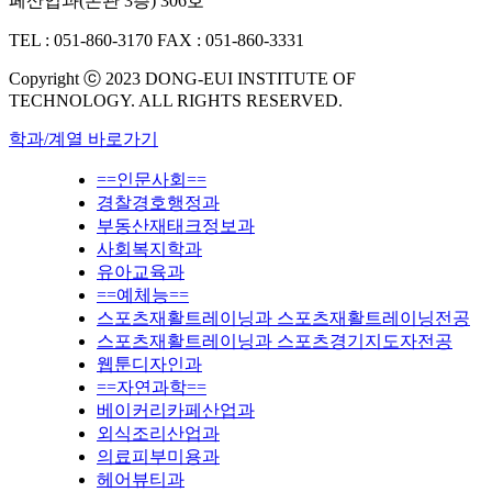
페산업과(본관 3층) 306호
TEL : 051-860-3170
FAX : 051-860-3331
Copyright ⓒ 2023 DONG-EUI INSTITUTE OF
TECHNOLOGY. ALL RIGHTS RESERVED.
학과/계열 바로가기
==인문사회==
경찰경호행정과
부동산재태크정보과
사회복지학과
유아교육과
==예체능==
스포츠재활트레이닝과 스포츠재활트레이닝전공
스포츠재활트레이닝과 스포츠경기지도자전공
웹툰디자인과
==자연과학==
베이커리카페산업과
외식조리산업과
의료피부미용과
헤어뷰티과