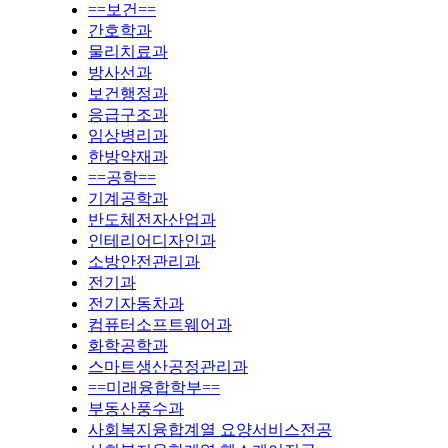
==보건==
간호학과
물리치료과
방사선과
보건행정과
응급구조과
임상병리과
한방약재과
==공학==
기계공학과
반도체전자산업과
인테리어디자인과
소방안전관리과
전기과
전기자동차과
컴퓨터소프트웨어과
화학공학과
스마트생산공정관리과
==미래융합학부==
부동산풍수과
사회복지융합계열 요양서비스전공