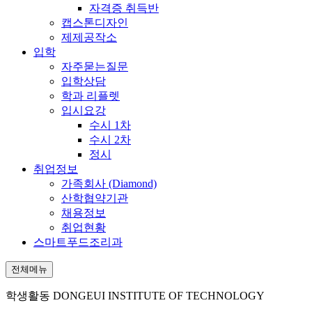
자격증 취득반
캡스톤디자인
제제공작소
입학
자주묻는질문
입학상담
학과 리플렛
입시요강
수시 1차
수시 2차
정시
취업정보
가족회사 (Diamond)
산학협약기관
채용정보
취업현황
스마트푸드조리과
전체메뉴
학생활동
DONGEUI INSTITUTE OF TECHNOLOGY