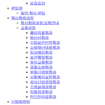
모집요강
편입생
일반·학사 편입
학사학위과정
학사학위과정 입학안내
교육과정
물리치료학과
방사선학과
산업보건안전학과
소방재난대응학과
임상병리학과
보건행정학과
유아교육학과
경찰소방학과
부동산경영학과
사회복지실천학과
외식산업경영학과
기계설계공학과
자동차공학과
전기전자공학과
산업체위탁