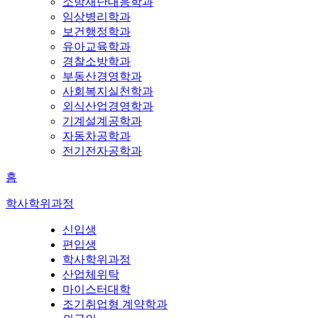
소방재난대응학과
임상병리학과
보건행정학과
유아교육학과
경찰소방학과
부동산경영학과
사회복지실천학과
외식산업경영학과
기계설계공학과
자동차공학과
전기전자공학과
홈
학사학위과정
신입생
편입생
학사학위과정
산업체위탁
마이스터대학
조기취업형 계약학과