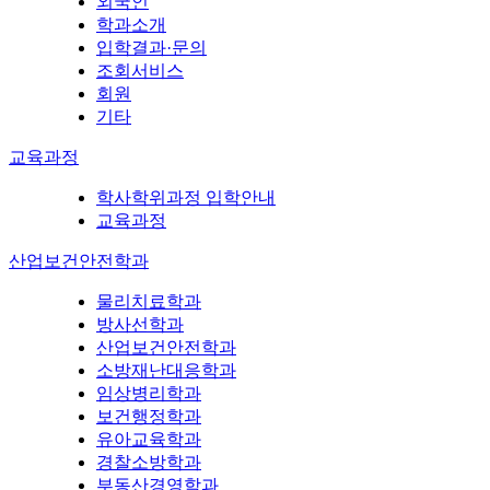
외국인
학과소개
입학결과·문의
조회서비스
회원
기타
교육과정
학사학위과정 입학안내
교육과정
산업보건안전학과
물리치료학과
방사선학과
산업보건안전학과
소방재난대응학과
임상병리학과
보건행정학과
유아교육학과
경찰소방학과
부동산경영학과