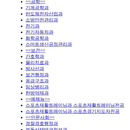
==공학==
기계공학과
반도체전자산업과
소방안전관리과
전기과
전기자동차과
화학공학과
스마트생산공정관리과
==보건==
간호학과
물리치료과
방사선과
보건행정과
응급구조과
임상병리과
한방약재과
==예체능==
스포츠재활트레이닝과 스포츠재활트레이닝전공
스포츠재활트레이닝과 스포츠경기지도자전공
==인문사회==
경찰경호행정과
부동산재테크정보과