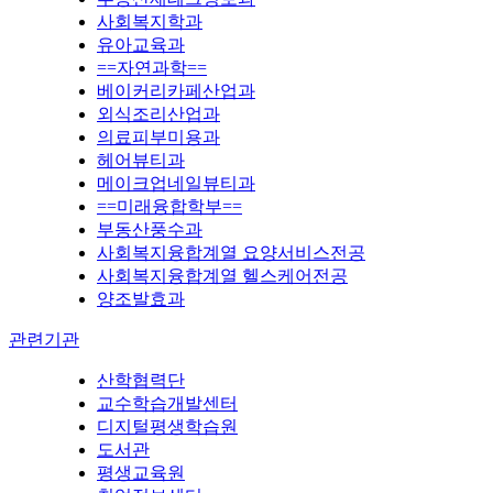
사회복지학과
유아교육과
==자연과학==
베이커리카페산업과
외식조리산업과
의료피부미용과
헤어뷰티과
메이크업네일뷰티과
==미래융합학부==
부동산풍수과
사회복지융합계열 요양서비스전공
사회복지융합계열 헬스케어전공
양조발효과
관련기관
산학협력단
교수학습개발센터
디지털평생학습원
도서관
평생교육원