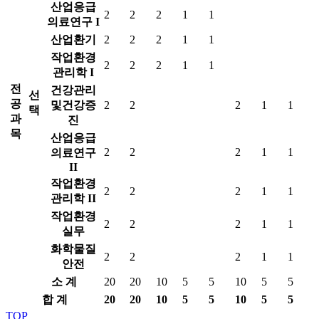
산업응급
2
2
2
1
1
의료연구 I
산업환기
2
2
2
1
1
작업환경
2
2
2
1
1
관리학 I
전
건강관리
선
공
및건강증
2
2
2
1
1
택
과
진
목
산업응급
2
2
2
1
1
의료연구
II
작업환경
2
2
2
1
1
관리학 II
작업환경
2
2
2
1
1
실무
화학물질
2
2
2
1
1
안전
소 계
20
20
10
5
5
10
5
5
합 계
20
20
10
5
5
10
5
5
TOP