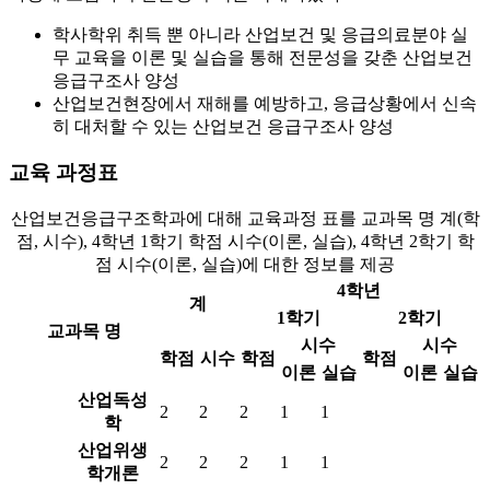
학사학위 취득 뿐 아니라 산업보건 및 응급의료분야 실
무 교육을 이론 및 실습을 통해 전문성을 갖춘 산업보건
응급구조사 양성
산업보건현장에서 재해를 예방하고, 응급상황에서 신속
히 대처할 수 있는 산업보건 응급구조사 양성
교육 과정표
산업보건응급구조학과에 대해 교육과정 표를 교과목 명 계(학
점, 시수), 4학년 1학기 학점 시수(이론, 실습), 4학년 2학기 학
점 시수(이론, 실습)에 대한 정보를 제공
4학년
계
1학기
2학기
교과목 명
시수
시수
학점
시수
학점
학점
이론
실습
이론
실습
산업독성
2
2
2
1
1
학
산업위생
2
2
2
1
1
학개론