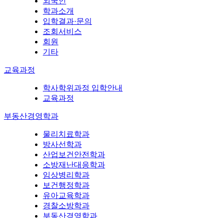
외국인
학과소개
입학결과·문의
조회서비스
회원
기타
교육과정
학사학위과정 입학안내
교육과정
부동산경영학과
물리치료학과
방사선학과
산업보건안전학과
소방재난대응학과
임상병리학과
보건행정학과
유아교육학과
경찰소방학과
부동산경영학과