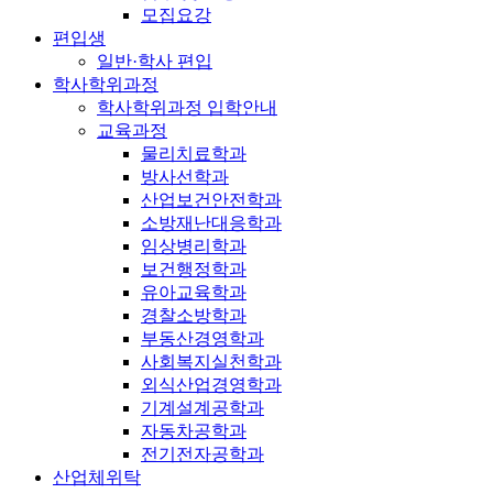
모집요강
편입생
일반·학사 편입
학사학위과정
학사학위과정 입학안내
교육과정
물리치료학과
방사선학과
산업보건안전학과
소방재난대응학과
임상병리학과
보건행정학과
유아교육학과
경찰소방학과
부동산경영학과
사회복지실천학과
외식산업경영학과
기계설계공학과
자동차공학과
전기전자공학과
산업체위탁