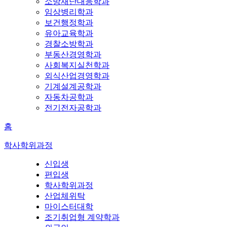
소방재난대응학과
임상병리학과
보건행정학과
유아교육학과
경찰소방학과
부동산경영학과
사회복지실천학과
외식산업경영학과
기계설계공학과
자동차공학과
전기전자공학과
홈
학사학위과정
신입생
편입생
학사학위과정
산업체위탁
마이스터대학
조기취업형 계약학과