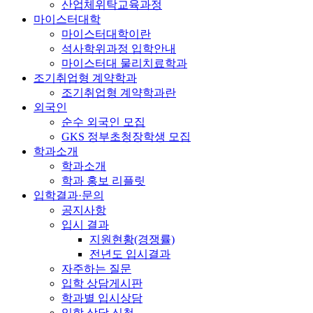
산업체위탁교육과정
마이스터대학
마이스터대학이란
석사학위과정 입학안내
마이스터대 물리치료학과
조기취업형 계약학과
조기취업형 계약학과란
외국인
순수 외국인 모집
GKS 정부초청장학생 모집
학과소개
학과소개
학과 홍보 리플릿
입학결과·문의
공지사항
입시 결과
지원현황(경쟁률)
전년도 입시결과
자주하는 질문
입학 상담게시판
학과별 입시상담
입학 상담 신청