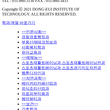
TEL : 051-860-3130
FAX : 051-860-3453
Copyright ⓒ 2021 DONG-EUI INSTITUTE OF
TECHNOLOGY. ALL RIGHTS RESERVED.
학과/계열 바로가기
==인문사회==
경찰경호행정과
부동산재태크정보과
사회복지학과
유아교육과
==예체능==
스포츠재활트레이닝과 스포츠재활트레이닝전공
스포츠재활트레이닝과 스포츠경기지도자전공
웹툰디자인과
==자연과학==
베이커리카페산업과
외식조리산업과
의료피부미용과
헤어뷰티과
==보건==
간호학과