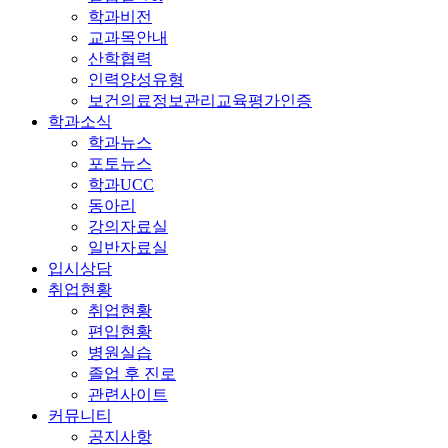
학과비전
교과목안내
산학협력
인력양성유형
보건의료정보관리교육평가인증
학과소식
학과뉴스
포토뉴스
학과UCC
동아리
강의자료실
일반자료실
입시상담
취업현황
취업현황
편입현황
병원실습
졸업 후 진로
관련사이트
커뮤니티
공지사항