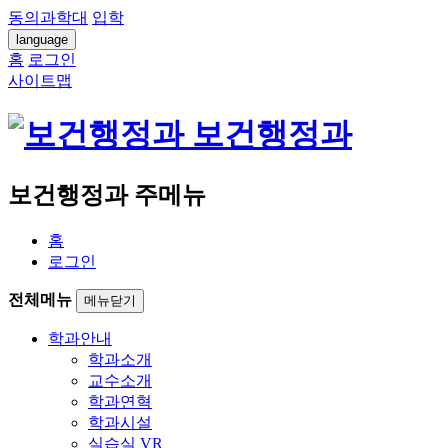
동의과학대
입학
language
홈
로그인
사이트맵
보건행정과
보건행정과 주메뉴
홈
로그인
전체메뉴
메뉴닫기
학과안내
학과소개
교수소개
학과연혁
학과시설
실습실 VR