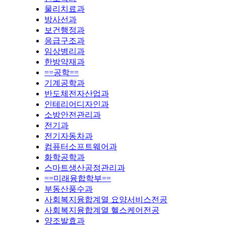
물리치료과
방사선과
보건행정과
응급구조과
임상병리과
한방약재과
==공학==
기계공학과
반도체전자산업과
인테리어디자인과
소방안전관리과
전기과
전기자동차과
컴퓨터소프트웨어과
화학공학과
스마트생산공정관리과
==미래융합학부==
부동산풍수과
사회복지융합계열 요양서비스전공
사회복지융합계열 헬스케어전공
양조발효과