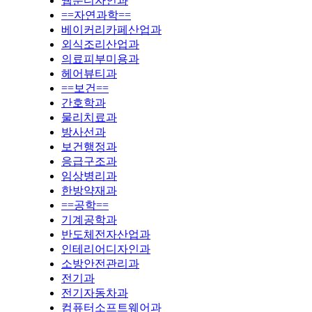
웹툰디자인과
==자연과학==
베이커리카페산업과
외식조리산업과
의료피부미용과
헤어뷰티과
==보건==
간호학과
물리치료과
방사선과
보건행정과
응급구조과
임상병리과
한방약재과
==공학==
기계공학과
반도체전자산업과
인테리어디자인과
소방안전관리과
전기과
전기자동차과
컴퓨터소프트웨어과