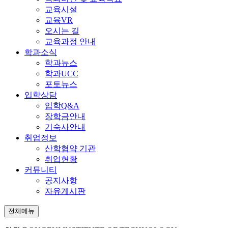
교육시설
교육VR
오시는 길
교육과정 안내
학과소식
학과뉴스
학과UCC
포토뉴스
입학상담
입학Q&A
장학금안내
기숙사안내
취업정보
산학협약 기관
취업현황
커뮤니티
공지사항
자유게시판
전체메뉴