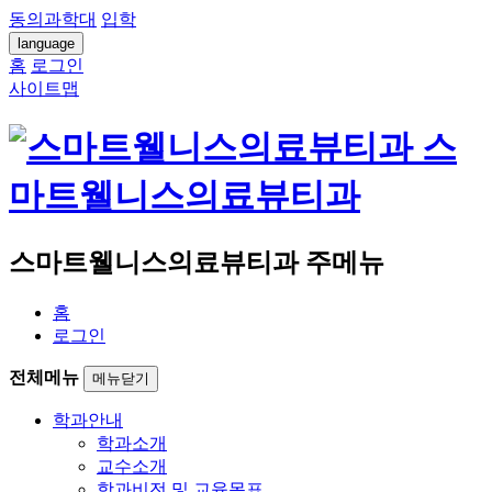
동의과학대
입학
language
홈
로그인
사이트맵
스
마트웰니스의료뷰티과
스마트웰니스의료뷰티과 주메뉴
홈
로그인
전체메뉴
메뉴닫기
학과안내
학과소개
교수소개
학과비전 및 교육목표