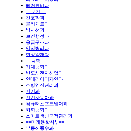
헤어뷰티과
==보건==
간호학과
물리치료과
방사선과
보건행정과
응급구조과
임상병리과
한방약재과
==공학==
기계공학과
반도체전자산업과
인테리어디자인과
소방안전관리과
전기과
전기자동차과
컴퓨터소프트웨어과
화학공학과
스마트생산공정관리과
==미래융합학부==
부동산풍수과