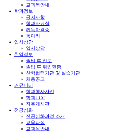
교과목안내
학과정보
공지사항
학과자료실
취득자격증
동아리
입시상담
입시상담
취업정보
졸업 후 진로
졸업 후 취업현황
산학협력기관 및 실습기관
채용공고
커뮤니티
학과행사사진
학과UCC
자유게시판
전공심화
전공심화과정 소개
교육과정
교과목안내