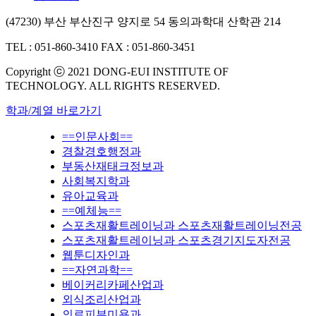
(47230) 부산 부산진구 양지로 54 동의과학대 산학관 214
TEL : 051-860-3410
FAX : 051-860-3451
Copyright ⓒ 2021 DONG-EUI INSTITUTE OF
TECHNOLOGY. ALL RIGHTS RESERVED.
학과/계열 바로가기
==인문사회==
경찰경호행정과
부동산재태크정보과
사회복지학과
유아교육과
==예체능==
스포츠재활트레이닝과 스포츠재활트레이닝전공
스포츠재활트레이닝과 스포츠경기지도자전공
웹툰디자인과
==자연과학==
베이커리카페산업과
외식조리산업과
의료피부미용과