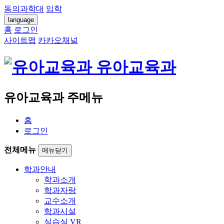
동의과학대
입학
language
홈
로그인
사이트맵
카카오채널
유아교육과
유아교육과 주메뉴
홈
로그인
전체메뉴
메뉴닫기
학과안내
학과소개
학과자랑
교수소개
학과시설
실습실 VR