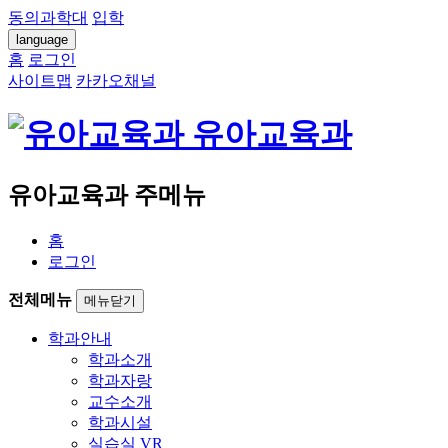
동의과학대
입학
language
홈
로그인
사이트맵
카카오채널
유아교육과
유아교육과 주메뉴
홈
로그인
전체메뉴
메뉴닫기
학과안내
학과소개
학과자랑
교수소개
학과시설
실습실 VR