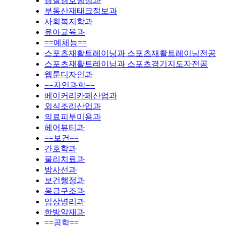
경찰경호행정과
부동산재태크정보과
사회복지학과
유아교육과
==예체능==
스포츠재활트레이닝과 스포츠재활트레이닝전공
스포츠재활트레이닝과 스포츠경기지도자전공
웹툰디자인과
==자연과학==
베이커리카페산업과
외식조리산업과
의료피부미용과
헤어뷰티과
==보건==
간호학과
물리치료과
방사선과
보건행정과
응급구조과
임상병리과
한방약재과
==공학==