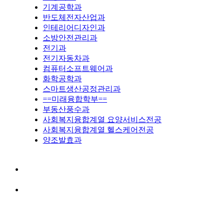
기계공학과
반도체전자산업과
인테리어디자인과
소방안전관리과
전기과
전기자동차과
컴퓨터소프트웨어과
화학공학과
스마트생산공정관리과
==미래융합학부==
부동산풍수과
사회복지융합계열 요양서비스전공
사회복지융합계열 헬스케어전공
양조발효과