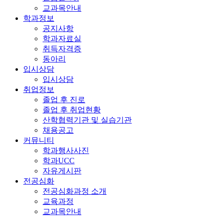
교과목안내
학과정보
공지사항
학과자료실
취득자격증
동아리
입시상담
입시상담
취업정보
졸업 후 진로
졸업 후 취업현황
산학협력기관 및 실습기관
채용공고
커뮤니티
학과행사사진
학과UCC
자유게시판
전공심화
전공심화과정 소개
교육과정
교과목안내