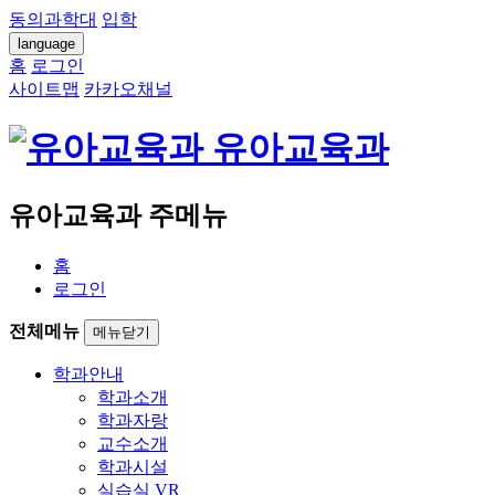
동의과학대
입학
language
홈
로그인
사이트맵
카카오채널
유아교육과
유아교육과 주메뉴
홈
로그인
전체메뉴
메뉴닫기
학과안내
학과소개
학과자랑
교수소개
학과시설
실습실 VR