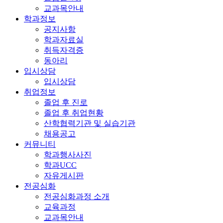
교과목안내
학과정보
공지사항
학과자료실
취득자격증
동아리
입시상담
입시상담
취업정보
졸업 후 진로
졸업 후 취업현황
산학협력기관 및 실습기관
채용공고
커뮤니티
학과행사사진
학과UCC
자유게시판
전공심화
전공심화과정 소개
교육과정
교과목안내