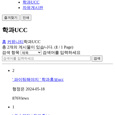
학과UCC
자유게시판
즐겨찾기
인쇄
학과UCC
홈
커뮤니티
학과UCC
총
2
개의 게시물이 있습니다.
(
1
/
1
Page)
검색 항목
검색어를 입력하세요
검색
2
' 파이팅해야지 ' 학과홍보ucc
형정은
2024-05-18
876
Views
1