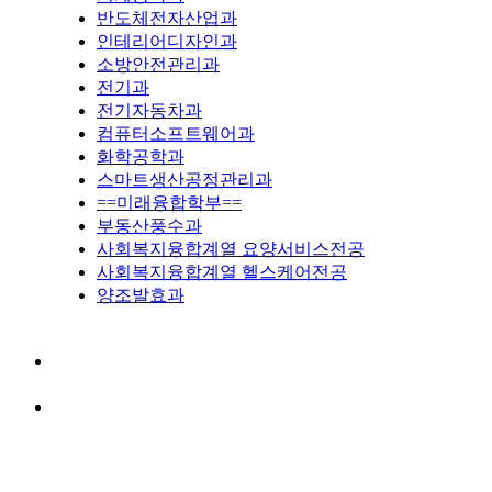
반도체전자산업과
인테리어디자인과
소방안전관리과
전기과
전기자동차과
컴퓨터소프트웨어과
화학공학과
스마트생산공정관리과
==미래융합학부==
부동산풍수과
사회복지융합계열 요양서비스전공
사회복지융합계열 헬스케어전공
양조발효과