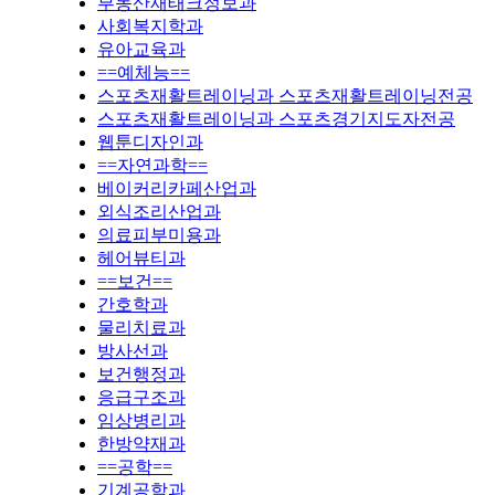
부동산재태크정보과
사회복지학과
유아교육과
==예체능==
스포츠재활트레이닝과 스포츠재활트레이닝전공
스포츠재활트레이닝과 스포츠경기지도자전공
웹툰디자인과
==자연과학==
베이커리카페산업과
외식조리산업과
의료피부미용과
헤어뷰티과
==보건==
간호학과
물리치료과
방사선과
보건행정과
응급구조과
임상병리과
한방약재과
==공학==
기계공학과