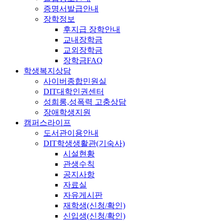
증명서발급안내
장학정보
후지급 장학안내
교내장학금
교외장학금
장학금FAQ
학생복지상담
사이버종합민원실
DIT대학인권센터
성희롱,성폭력 고충상담
장애학생지원
캠퍼스라이프
도서관이용안내
DIT학생생활관(기숙사)
시설현황
관생수칙
공지사항
자료실
자유게시판
재학생(신청/확인)
신입생(신청/확인)