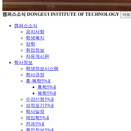
캠퍼스소식
DONGEUI INSTITUTE OF TECHNOLOGY
더보
캠퍼스소식
공지사항
학생복지
장학
취업정보
자유게시판
학사정보
학생정보시스템
학사규정
휴·복학안내
휴학안내
복학안내
수강신청안내
성적포기안내
학사일정
재입학안내
전과안내
졸업정보안내