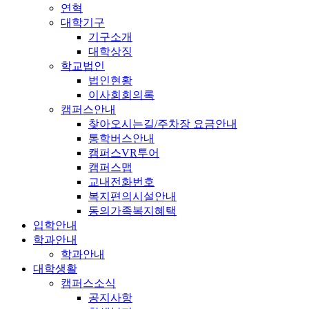
연혁
대학기구
기구소개
대학상징
학교법인
법인현황
이사회회의록
캠퍼스안내
찾아오시는길/주차장 요금안내
통학버스안내
캠퍼스VR투어
캠퍼스맵
교내전화번호
복지편의시설안내
동의가족복지혜택
입학안내
학과안내
학과안내
대학생활
캠퍼스소식
공지사항