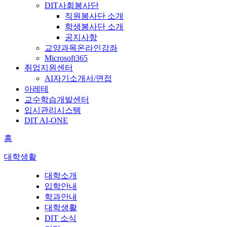
DIT사회봉사단
직원봉사단 소개
학생봉사단 소개
공지사항
교양과목온라인강좌
Microsoft365
취업지원센터
AI자기소개서/면접
아레테
교수학습개발센터
입시관리시스템
DIT AI-ONE
홈
대학생활
대학소개
입학안내
학과안내
대학생활
DIT 소식