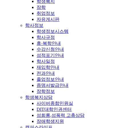
학생복지
장학
취업정보
자유게시판
학사정보
학생정보시스템
학사규정
휴·복학안내
수강신청안내
성적포기안내
학사일정
재입학안내
전과안내
졸업정보안내
증명서발급안내
장학정보
학생복지상담
사이버종합민원실
DIT대학인권센터
성희롱,성폭력 고충상담
장애학생지원
캠퍼스라이프