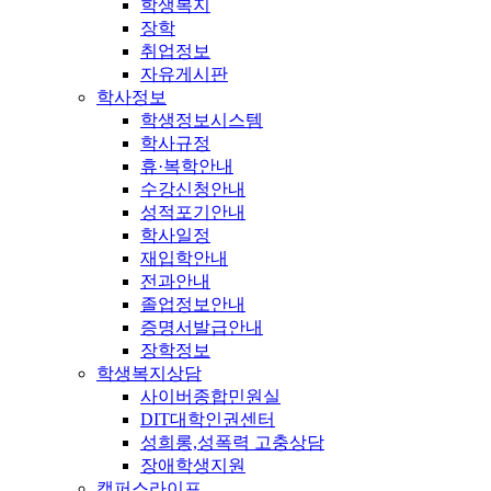
학생복지
장학
취업정보
자유게시판
학사정보
학생정보시스템
학사규정
휴·복학안내
수강신청안내
성적포기안내
학사일정
재입학안내
전과안내
졸업정보안내
증명서발급안내
장학정보
학생복지상담
사이버종합민원실
DIT대학인권센터
성희롱,성폭력 고충상담
장애학생지원
캠퍼스라이프