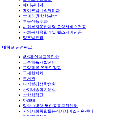
헤어뷰티과
메이크업네일뷰티과
==미래융합학부==
부동산풍수과
사회복지융합계열 요양서비스전공
사회복지융합계열 헬스케어전공
양조발효과
대학교 관련링크
4년제 연계교육입학
교수학습개발센터
교양과목 온라인강좌
국제협력처
도서관
디지털평생학습원
사이버종합민원실
산학협력단
아레테
일학습병행 통합공동훈련센터
지역사회통합돌봄식사서비스지원센터