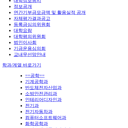
대학정보공시
정보공개
연간기부금모금액 및 활용실적 공개
자체평가결과공고
등록금심의위원회
대학요람
대학평의위원회
법인이사회
기금운용심의회
교내무선망안내
학과/계열 바로가기
==공학==
기계공학과
반도체전자산업과
소방안전관리과
인테리어디자인과
전기과
전기자동차과
컴퓨터소프트웨어과
화학공학과