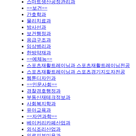
스마트생산공정관리과
==보건==
간호학과
물리치료과
방사선과
보건행정과
응급구조과
임상병리과
한방약재과
==예체능==
스포츠재활트레이닝과 스포츠재활트레이닝전공
스포츠재활트레이닝과 스포츠경기지도자전공
웹툰디자인과
==인문사회==
경찰경호행정과
부동산재테크정보과
사회복지학과
유아교육과
==자연과학==
베이커리카페산업과
외식조리산업과
의료피부미용과