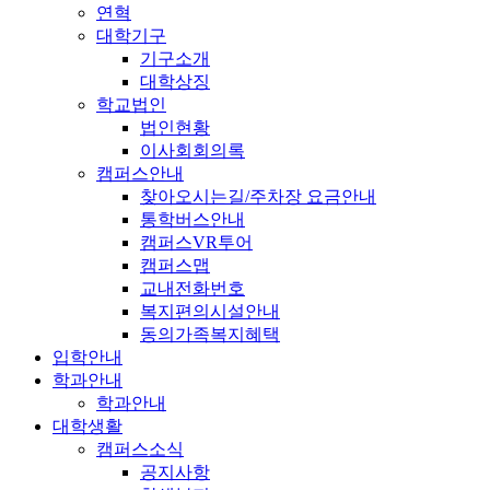
연혁
대학기구
기구소개
대학상징
학교법인
법인현황
이사회회의록
캠퍼스안내
찾아오시는길/주차장 요금안내
통학버스안내
캠퍼스VR투어
캠퍼스맵
교내전화번호
복지편의시설안내
동의가족복지혜택
입학안내
학과안내
학과안내
대학생활
캠퍼스소식
공지사항