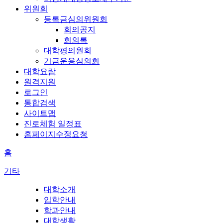
위원회
등록금심의위원회
회의공지
회의록
대학평의원회
기금운용심의회
대학요람
원격지원
로그인
통합검색
사이트맵
진로체험 일정표
홈페이지수정요청
홈
기타
대학소개
입학안내
학과안내
대학생활