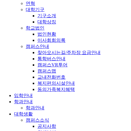
연혁
대학기구
기구소개
대학상징
학교법인
법인현황
이사회회의록
캠퍼스안내
찾아오시는길/주차장 요금안내
통학버스안내
캠퍼스VR투어
캠퍼스맵
교내전화번호
복지편의시설안내
동의가족복지혜택
입학안내
학과안내
학과안내
대학생활
캠퍼스소식
공지사항