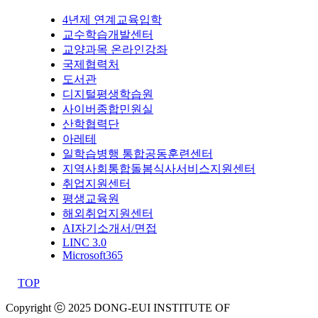
4년제 연계교육입학
교수학습개발센터
교양과목 온라인강좌
국제협력처
도서관
디지털평생학습원
사이버종합민원실
산학협력단
아레테
일학습병행 통합공동훈련센터
지역사회통합돌봄식사서비스지원센터
취업지원센터
평생교육원
해외취업지원센터
AI자기소개서/면접
LINC 3.0
Microsoft365
TOP
Copyright ⓒ 2025 DONG-EUI INSTITUTE OF