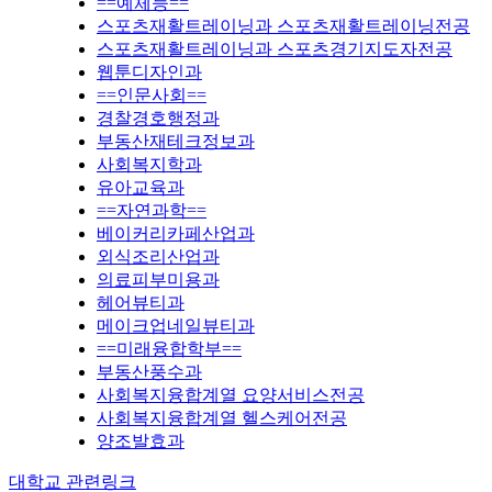
==예체능==
스포츠재활트레이닝과 스포츠재활트레이닝전공
스포츠재활트레이닝과 스포츠경기지도자전공
웹툰디자인과
==인문사회==
경찰경호행정과
부동산재테크정보과
사회복지학과
유아교육과
==자연과학==
베이커리카페산업과
외식조리산업과
의료피부미용과
헤어뷰티과
메이크업네일뷰티과
==미래융합학부==
부동산풍수과
사회복지융합계열 요양서비스전공
사회복지융합계열 헬스케어전공
양조발효과
대학교 관련링크