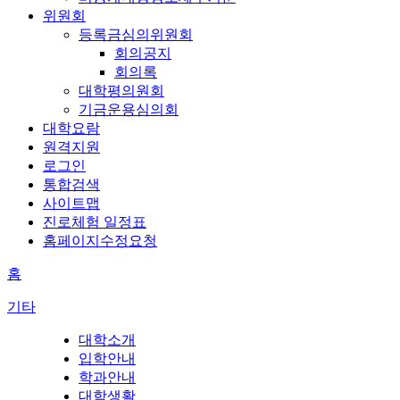
위원회
등록금심의위원회
회의공지
회의록
대학평의원회
기금운용심의회
대학요람
원격지원
로그인
통합검색
사이트맵
진로체험 일정표
홈페이지수정요청
홈
기타
대학소개
입학안내
학과안내
대학생활