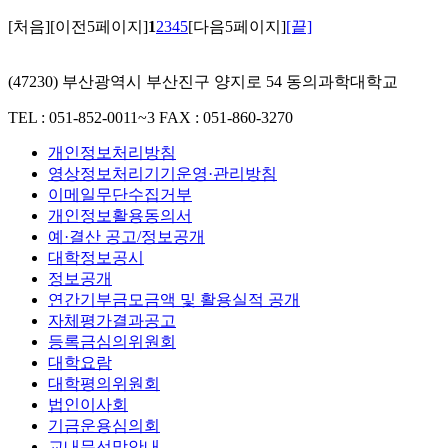
[처음]
[이전5페이지]
1
2
3
4
5
[다음5페이지]
[끝]
(47230) 부산광역시 부산진구 양지로 54 동의과학대학교
TEL : 051-852-0011~3
FAX : 051-860-3270
개인정보처리방침
영상정보처리기기운영·관리방침
이메일무단수집거부
개인정보활용동의서
예·결산 공고/정보공개
대학정보공시
정보공개
연간기부금모금액 및 활용실적 공개
자체평가결과공고
등록금심의위원회
대학요람
대학평의위원회
법인이사회
기금운용심의회
교내무선망안내