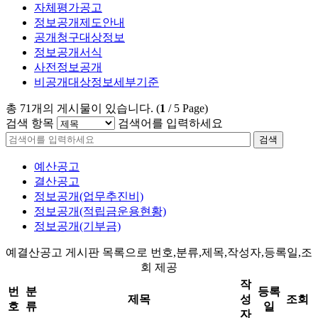
자체평가공고
정보공개제도안내
공개청구대상정보
정보공개서식
사전정보공개
비공개대상정보세부기준
총
71
개의 게시물이 있습니다.
(
1
/
5
Page)
검색 항목
검색어를 입력하세요
검색
예산공고
결산공고
정보공개(업무추진비)
정보공개(적립금운용현황)
정보공개(기부금)
예결산공고 게시판 목록으로 번호,분류,제목,작성자,등록일,조
회 제공
작
번
분
등록
제목
성
조회
호
류
일
자