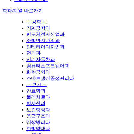
학과/계열 바로가기
==공학==
기계공학과
반도체전자산업과
소방안전관리과
인테리어디자인과
전기과
전기자동차과
컴퓨터소프트웨어과
화학공학과
스마트생산공정관리과
==보건==
간호학과
물리치료과
방사선과
보건행정과
응급구조과
임상병리과
한방약재과