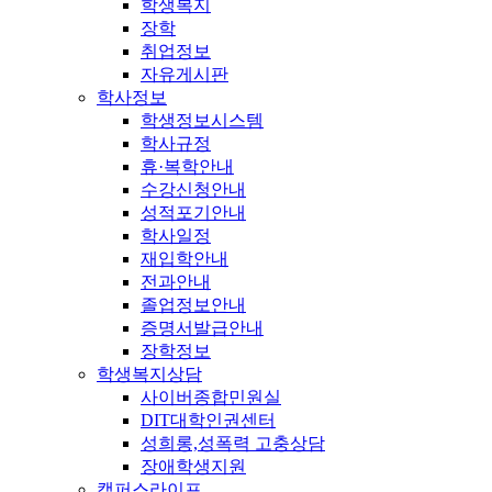
학생복지
장학
취업정보
자유게시판
학사정보
학생정보시스템
학사규정
휴·복학안내
수강신청안내
성적포기안내
학사일정
재입학안내
전과안내
졸업정보안내
증명서발급안내
장학정보
학생복지상담
사이버종합민원실
DIT대학인권센터
성희롱,성폭력 고충상담
장애학생지원
캠퍼스라이프