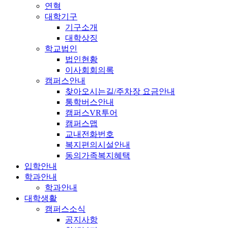
연혁
대학기구
기구소개
대학상징
학교법인
법인현황
이사회회의록
캠퍼스안내
찾아오시는길/주차장 요금안내
통학버스안내
캠퍼스VR투어
캠퍼스맵
교내전화번호
복지편의시설안내
동의가족복지혜택
입학안내
학과안내
학과안내
대학생활
캠퍼스소식
공지사항