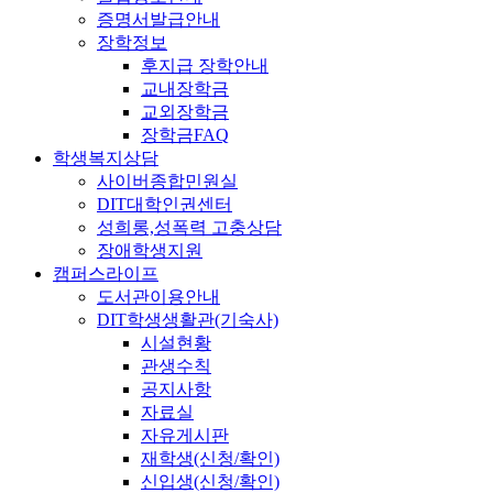
증명서발급안내
장학정보
후지급 장학안내
교내장학금
교외장학금
장학금FAQ
학생복지상담
사이버종합민원실
DIT대학인권센터
성희롱,성폭력 고충상담
장애학생지원
캠퍼스라이프
도서관이용안내
DIT학생생활관(기숙사)
시설현황
관생수칙
공지사항
자료실
자유게시판
재학생(신청/확인)
신입생(신청/확인)