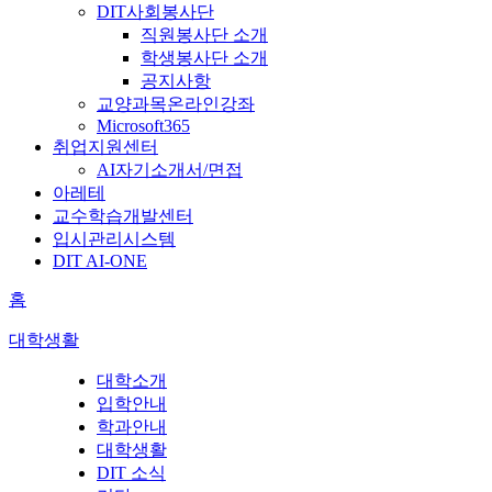
DIT사회봉사단
직원봉사단 소개
학생봉사단 소개
공지사항
교양과목온라인강좌
Microsoft365
취업지원센터
AI자기소개서/면접
아레테
교수학습개발센터
입시관리시스템
DIT AI-ONE
홈
대학생활
대학소개
입학안내
학과안내
대학생활
DIT 소식