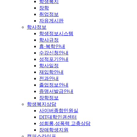
학생복지
장학
취업정보
자유게시판
학사정보
학생정보시스템
학사규정
휴·복학안내
수강신청안내
성적포기안내
학사일정
재입학안내
전과안내
졸업정보안내
증명서발급안내
장학정보
학생복지상담
사이버종합민원실
DIT대학인권센터
성희롱,성폭력 고충상담
장애학생지원
캠퍼스라이프