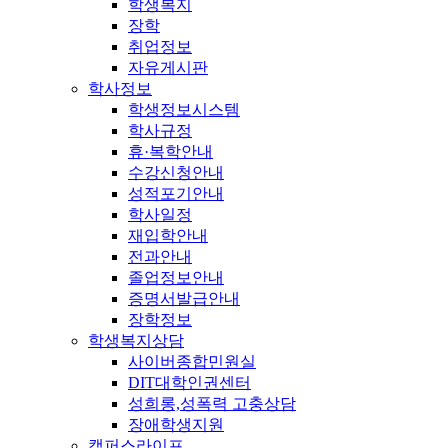
학생복지
장학
취업정보
자유게시판
학사정보
학생정보시스템
학사규정
휴·복학안내
수강신청안내
성적포기안내
학사일정
재입학안내
전과안내
졸업정보안내
증명서발급안내
장학정보
학생복지상담
사이버종합민원실
DIT대학인권센터
성희롱,성폭력 고충상담
장애학생지원
캠퍼스라이프