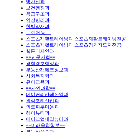
방사선과
보건행정과
응급구조과
임상병리과
한방약재과
==예체능==
스포츠재활트레이닝과 스포츠재활트레이닝전공
스포츠재활트레이닝과 스포츠경기지도자전공
웹툰디자인과
==인문사회==
경찰경호행정과
부동산재테크정보과
사회복지학과
유아교육과
==자연과학==
베이커리카페산업과
외식조리산업과
의료피부미용과
헤어뷰티과
메이크업네일뷰티과
==미래융합학부==
부동산풍수과