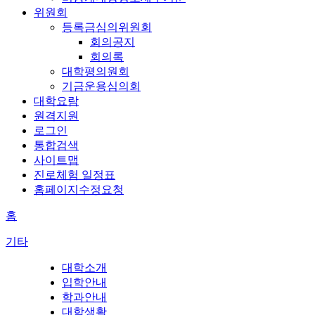
위원회
등록금심의위원회
회의공지
회의록
대학평의원회
기금운용심의회
대학요람
원격지원
로그인
통합검색
사이트맵
진로체험 일정표
홈페이지수정요청
홈
기타
대학소개
입학안내
학과안내
대학생활