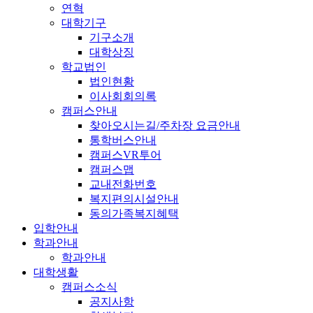
연혁
대학기구
기구소개
대학상징
학교법인
법인현황
이사회회의록
캠퍼스안내
찾아오시는길/주차장 요금안내
통학버스안내
캠퍼스VR투어
캠퍼스맵
교내전화번호
복지편의시설안내
동의가족복지혜택
입학안내
학과안내
학과안내
대학생활
캠퍼스소식
공지사항