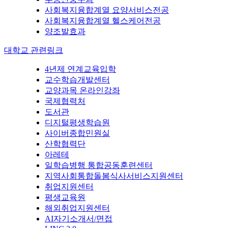
사회복지융합계열 요양서비스전공
사회복지융합계열 헬스케어전공
양조발효과
대학교 관련링크
4년제 연계교육입학
교수학습개발센터
교양과목 온라인강좌
국제협력처
도서관
디지털평생학습원
사이버종합민원실
산학협력단
아레테
일학습병행 통합공동훈련센터
지역사회통합돌봄식사서비스지원센터
취업지원센터
평생교육원
해외취업지원센터
AI자기소개서/면접