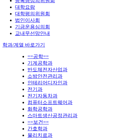
등록금심의위원회
대학요람
대학평의위원회
법인이사회
기금운용심의회
교내무선망안내
학과/계열 바로가기
==공학==
기계공학과
반도체전자산업과
소방안전관리과
인테리어디자인과
전기과
전기자동차과
컴퓨터소프트웨어과
화학공학과
스마트생산공정관리과
==보건==
간호학과
물리치료과