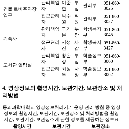
관리책임
이준
부
051-860-
관리부
3025
자
한
장
건물 로비주차장
입구
접근관리
박수
직
051-860-
관리부
3027
자
원
원
관리책임
구기
부
학생복지
051-860-
3045
자
본
장
부
기숙사
접근관리
서성
사
학생복지
051-860-
3427
자
진
감
부
관리책임
황은
부
학술정보
051-860-
3060
자
정
장
부
도서관 열람실
접근관리
최성
차
학술정보
051-860-
3062
자
두
장
부
4. 영상정보의 촬영시간, 보관기간, 보관장소 및 처
리방법
동의과학대학교 영상정보처리기기 운영·관리 방침 중 영상
정보의 촬영시간, 보관기간, 보관장소 및 처리방법을 촬영
시간, 보관기간, 보관장소에 관한 정보를 제공하는 정보표
촬영시간
보관기간
보관장소