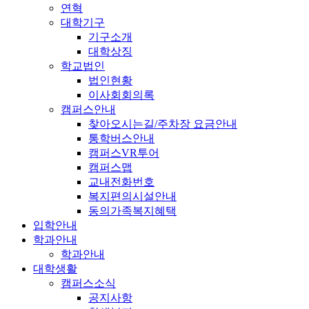
연혁
대학기구
기구소개
대학상징
학교법인
법인현황
이사회회의록
캠퍼스안내
찾아오시는길/주차장 요금안내
통학버스안내
캠퍼스VR투어
캠퍼스맵
교내전화번호
복지편의시설안내
동의가족복지혜택
입학안내
학과안내
학과안내
대학생활
캠퍼스소식
공지사항