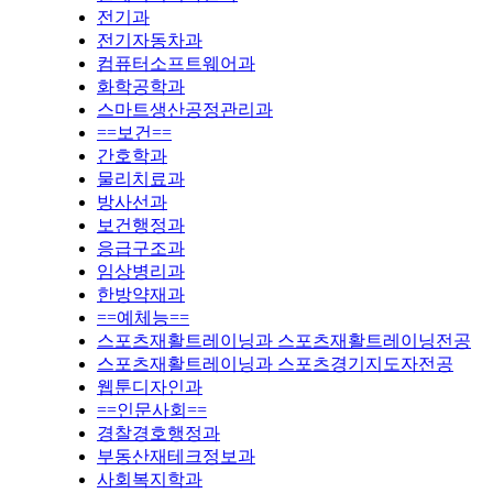
전기과
전기자동차과
컴퓨터소프트웨어과
화학공학과
스마트생산공정관리과
==보건==
간호학과
물리치료과
방사선과
보건행정과
응급구조과
임상병리과
한방약재과
==예체능==
스포츠재활트레이닝과 스포츠재활트레이닝전공
스포츠재활트레이닝과 스포츠경기지도자전공
웹툰디자인과
==인문사회==
경찰경호행정과
부동산재테크정보과
사회복지학과