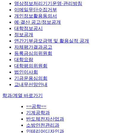
영상정보처리기기운영·관리방침
이메일무단수집거부
개인정보활용동의서
예·결산 공고/정보공개
대학정보공시
정보공개
연간기부금모금액 및 활용실적 공개
자체평가결과공고
등록금심의위원회
대학요람
대학평의위원회
법인이사회
기금운용심의회
교내무선망안내
학과/계열 바로가기
==공학==
기계공학과
반도체전자산업과
소방안전관리과
인테리어디자인과