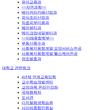
유아교육과
==자연과학==
베이커리카페산업과
외식조리산업과
의료피부미용과
헤어뷰티과
메이크업네일뷰티과
==미래융합학부==
부동산풍수과
사회복지융합계열 요양서비스전공
사회복지융합계열 헬스케어전공
양조발효과
대학교 관련링크
4년제 연계교육입학
교수학습개발센터
교양과목 온라인강좌
국제협력처
도서관
디지털평생학습원
사이버종합민원실