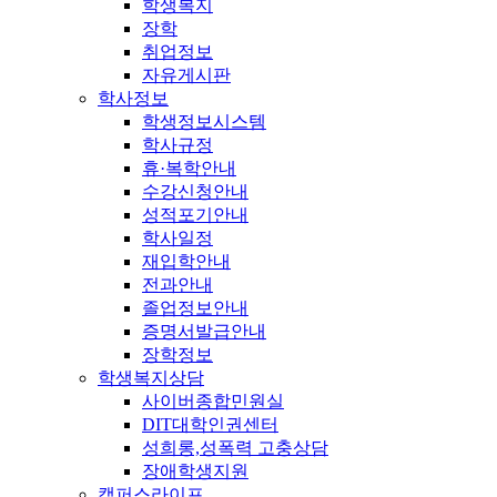
학생복지
장학
취업정보
자유게시판
학사정보
학생정보시스템
학사규정
휴·복학안내
수강신청안내
성적포기안내
학사일정
재입학안내
전과안내
졸업정보안내
증명서발급안내
장학정보
학생복지상담
사이버종합민원실
DIT대학인권센터
성희롱,성폭력 고충상담
장애학생지원
캠퍼스라이프