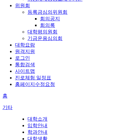
위원회
등록금심의위원회
회의공지
회의록
대학평의원회
기금운용심의회
대학요람
원격지원
로그인
통합검색
사이트맵
진로체험 일정표
홈페이지수정요청
홈
기타
대학소개
입학안내
학과안내
대학생활