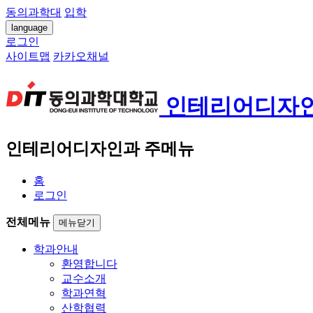
동의과학대
입학
language
로그인
사이트맵
카카오채널
인테리어디자
인테리어디자인과 주메뉴
홈
로그인
전체메뉴
메뉴닫기
학과안내
환영합니다
교수소개
학과연혁
산학협력