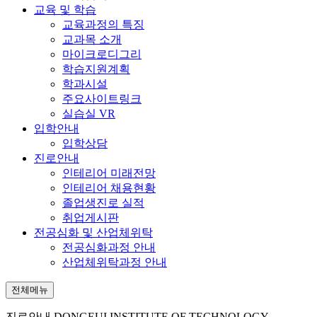
교육 및 학습
교육과정의 특징
교과목 소개
마이크로디그리
학습지원계획
학과시설
주요사이트링크
실습실 VR
입학안내
입학상담
진로안내
인테리어 미래전망
인테리어 채용현황
졸업생진로 실적
취업게시판
전공심화 및 산업체위탁
전공심화과정 안내
산업체위탁과정 안내
전체메뉴
진로안내
DONGEUI INSTITUTE OF TECHNOLOGY