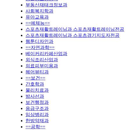
부동산재태크정보과
사회복지학과
유아교육과
==예체능==
스포츠재활트레이닝과 스포츠재활트레이닝전공
스포츠재활트레이닝과 스포츠경기지도자전공
웹툰디자인과
==자연과학==
베이커리카페산업과
외식조리산업과
의료피부미용과
헤어뷰티과
==보건==
간호학과
물리치료과
방사선과
보건행정과
응급구조과
임상병리과
한방약재과
==공학==