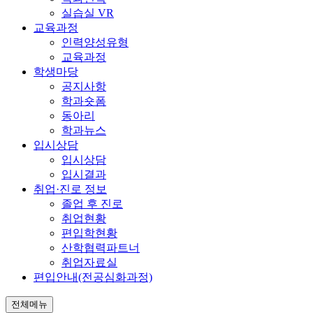
실습실 VR
교육과정
인력양성유형
교육과정
학생마당
공지사항
학과숏폼
동아리
학과뉴스
입시상담
입시상담
입시결과
취업·진로 정보
졸업 후 진로
취업현황
편입학현황
산학협력파트너
취업자료실
편입안내(전공심화과정)
전체메뉴