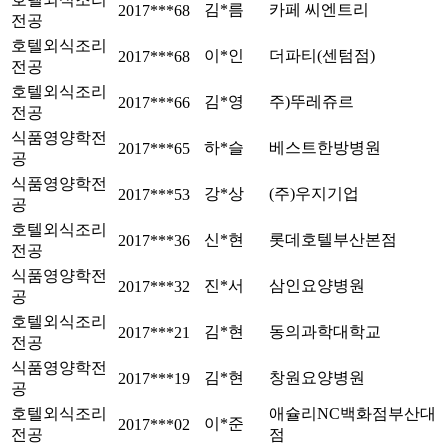
김*름
카페 씨엔트리
2017***68
전공
호텔외식조리
이*인
더파티(센텀점)
2017***68
전공
호텔외식조리
김*영
주)뚜레쥬르
2017***66
전공
식품영양학전
하*슬
베스트한방병원
2017***65
공
식품영양학전
강*상
(주)우지기업
2017***53
공
호텔외식조리
신*현
롯데호텔부산본점
2017***36
전공
식품영양학전
진*서
삼인요양병원
2017***32
공
호텔외식조리
김*현
동의과학대학교
2017***21
전공
식품영양학전
김*현
창원요양병원
2017***19
공
호텔외식조리
애슐리NC백화점부산대
이*준
2017***02
전공
점