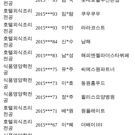
2015***93
전공
호텔외식조리
임*람
쿠우쿠우
2015***93
전공
호텔외식조리
이*린
라라코스트
2015***93
전공
호텔외식조리
신*수
남해
2015***84
전공
호텔외식조리
남*성
해피엔젤라더스타뷔페
2015***83
전공
식품영양학전
유*주
씨에스원파트너
2015***75
공
식품영양학전
이*호
동원홈푸드
2015***73
공
식품영양학전
정*주
윌리스요양병원
2015***73
공
호텔외식조리
배*원
원플레이트
2015***71
전공
호텔외식조리
이*혜
더베이101
2015***67
전공