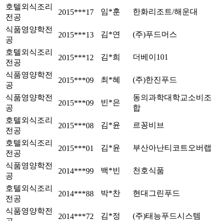
호텔외식조리
임*훈
한화리조트/해운대
2015***17
전공
식품영양학전
김*연
(주)푸드머스
2015***13
공
호텔외식조리
김*희
더베이101
2015***12
전공
식품영양학전
최*혜
(주)한진푸드
2015***09
공
식품영양학전
동의과학대학교소비조
빈*은
2015***09
공
합
호텔외식조리
김*윤
르꽁비브
2015***08
전공
호텔외식조리
김*윤
부산아난티코트오버랩
2015***01
전공
식품영양학전
백*빈
천호식품
2014***99
공
호텔외식조리
박*찬
현대그린푸드
2014***88
전공
식품영양학전
김*정
(주)태능푸드시스템
2014***72