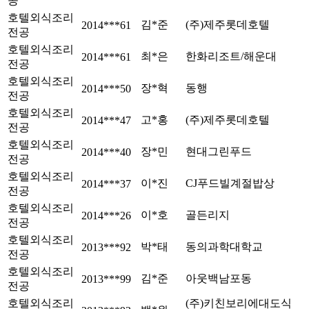
공
호텔외식조리
김*준
(주)제주롯데호텔
2014***61
전공
호텔외식조리
최*은
한화리조트/해운대
2014***61
전공
호텔외식조리
장*혁
동행
2014***50
전공
호텔외식조리
고*홍
(주)제주롯데호텔
2014***47
전공
호텔외식조리
장*민
현대그린푸드
2014***40
전공
호텔외식조리
이*진
CJ푸드빌계절밥상
2014***37
전공
호텔외식조리
이*호
골든리지
2014***26
전공
호텔외식조리
박*태
동의과학대학교
2013***92
전공
호텔외식조리
김*준
아웃백남포동
2013***99
전공
호텔외식조리
(주)키친보리에대도식