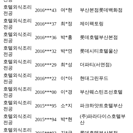
호텔외식조리
여*현
부산본점롯데백화점
2016***43
전공
호텔외식조리
최*정
제이팩토링
2016***37
전공
호텔외식조리
박*홍
롯데호텔부산본점
2016***36
전공
호텔외식조리
박*연
롯데시티호텔울산
2016***32
전공
호텔외식조리
최*성
더파티(서면점)
2016***29
전공
호텔외식조리
이*아
현대그린푸드
2016***22
전공
호텔외식조리
이*경
부산웨스틴조선호텔
2016***00
전공
호텔외식조리
소*지
파크하얏트호텔부산
2015***95
전공
호텔외식조리
(주)파라다이스호텔부
박*현
2015***94
전공
산
호텔외식조리
김*국
롯데호텔부산본점