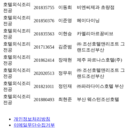
호텔외식조리
이동희
비엔씨제과 초량점
201835755
전공
호텔외식조리
이준영
헤이다이닝
201850376
전공
호텔외식조리
이현승
카멜리아르꽁비브
201835563
전공
호텔외식조리
㈜ 조선호텔앤리조트 그
김준범
201713654
전공
랜드조선부산
호텔외식조리
장재현
제주 파르나스호텔(주)
201862414
전공
호텔외식조리
㈜ 조선호텔앤리조트 그
정무위
202020513
전공
랜드조선부산
호텔외식조리
정민재
㈜파라다이스호텔 부산
201821011
전공
호텔외식조리
최현준
부산 웨스턴조선호텔
201880493
전공
개인정보처리방침
이메일무단수집거부