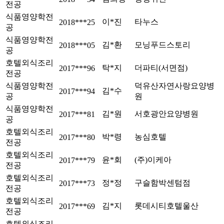
전공
식품영양학전
이*진
타누스
2018***25
공
식품영양학전
김*환
모닝푸드스토리
2018***05
공
호텔외식조리
탁*지
더파티(서면점)
2017***96
전공
식품영양학전
덕유산자연사랑요양병
김*수
2017***94
공
원
식품영양학전
김*원
서호광안요양병원
2017***81
공
호텔외식조리
박*령
농심호텔
2017***80
전공
호텔외식조리
윤*회
(주)이케아
2017***79
전공
호텔외식조리
정*정
구슬함박센텀점
2017***73
전공
호텔외식조리
김*지
롯데시티호텔울산
2017***69
전공
호텔외식조리