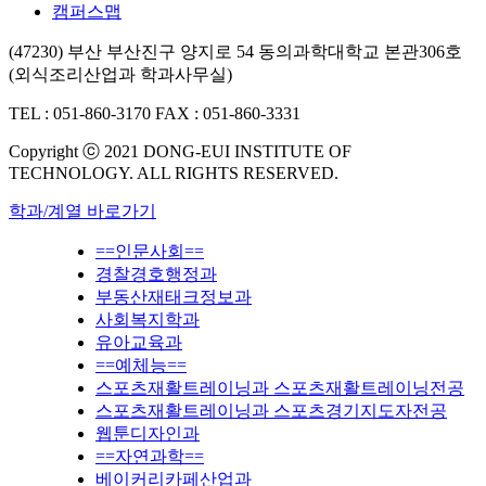
캠퍼스맵
(47230) 부산 부산진구 양지로 54 동의과학대학교 본관306호
(외식조리산업과 학과사무실)
TEL : 051-860-3170
FAX : 051-860-3331
Copyright ⓒ 2021 DONG-EUI INSTITUTE OF
TECHNOLOGY. ALL RIGHTS RESERVED.
학과/계열 바로가기
==인문사회==
경찰경호행정과
부동산재태크정보과
사회복지학과
유아교육과
==예체능==
스포츠재활트레이닝과 스포츠재활트레이닝전공
스포츠재활트레이닝과 스포츠경기지도자전공
웹툰디자인과
==자연과학==
베이커리카페산업과