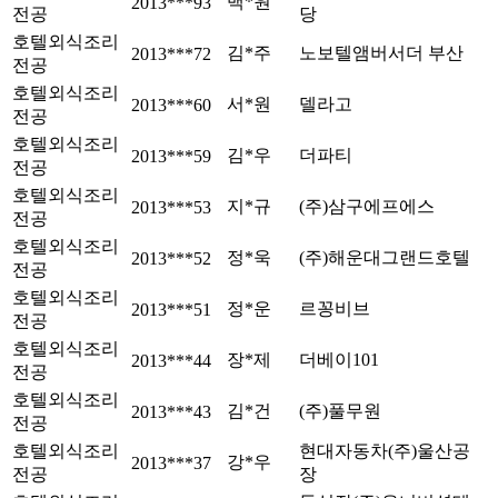
백*원
2013***93
전공
당
호텔외식조리
김*주
노보텔앰버서더 부산
2013***72
전공
호텔외식조리
서*원
델라고
2013***60
전공
호텔외식조리
김*우
더파티
2013***59
전공
호텔외식조리
지*규
(주)삼구에프에스
2013***53
전공
호텔외식조리
정*욱
(주)해운대그랜드호텔
2013***52
전공
호텔외식조리
정*운
르꽁비브
2013***51
전공
호텔외식조리
장*제
더베이101
2013***44
전공
호텔외식조리
김*건
(주)풀무원
2013***43
전공
호텔외식조리
현대자동차(주)울산공
강*우
2013***37
전공
장