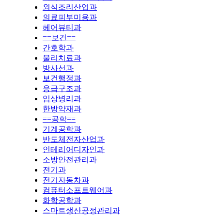
외식조리산업과
의료피부미용과
헤어뷰티과
==보건==
간호학과
물리치료과
방사선과
보건행정과
응급구조과
임상병리과
한방약재과
==공학==
기계공학과
반도체전자산업과
인테리어디자인과
소방안전관리과
전기과
전기자동차과
컴퓨터소프트웨어과
화학공학과
스마트생산공정관리과