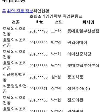
홈
취업·진로 정보
취업현황
호텔조리영양학부 취업현황표
전공
학번
성명
회사명
호텔외식조리
노*학
롯데호텔부산본점
2018***96
전공
호텔외식조리
박*영
원컵어데이
2018***92
전공
호텔외식조리
박*희
아미산중식당
2018***88
전공
호텔외식조리
남*진
롯데호텔부산본점
2018***86
전공
식품영양학전
심*성
풍조식품
2018***86
공
식품영양학전
장*연
성진수산(주)
2018***71
공
호텔외식조리
박*현
전포여관
2018***68
전공
호텔외식조리
임희정
경성퀴진
2018***34