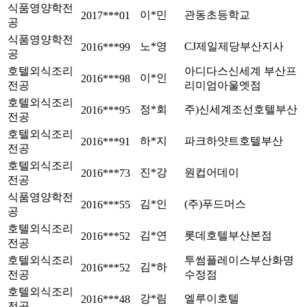
식품영양학전
이*민
관동초등학교
2017***01
공
식품영양학전
노*영
CJ제일제당부산지사
2016***99
공
호텔외식조리
아디다스신세계 부산프
이*인
2016***98
전공
리미엄아울엣점
호텔외식조리
정*회
주)신세계조선호텔부산
2016***95
전공
호텔외식조리
하*지
파크하얏트호텔부산
2016***91
전공
호텔외식조리
진*강
원컵어데이
2016***73
전공
식품영양학전
김*인
(주)푸드머스
2016***55
공
호텔외식조리
김*연
롯데호텔부산본점
2016***52
전공
호텔외식조리
투썸플레이스부산화명
김*하
2016***52
전공
수정점
호텔외식조리
강*림
엘루이호텔
2016***48
전공