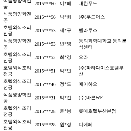
식품영양학전
이*혜
대한푸드
2015***60
공
식품영양학전
박*희
(주)푸드머스
2015***56
공
호텔외식조리
제*규
벨라루스
2015***53
전공
식품영양학전
동의과학대학교 동의분
변*영
2015***53
공
석센터
호텔외식조리
최*경
오라
2015***52
전공
호텔외식조리
(주)파라다이스호텔부
박*빈
2015***51
전공
산
호텔외식조리
정*도
메이하오
2015***46
전공
식품영양학전
박*진
(주)바른WF
2015***31
공
호텔외식조리
윤*봉
롯데호텔부산본점
2015***28
전공
호텔외식조리
원*정
디에떼
2015***28
전공