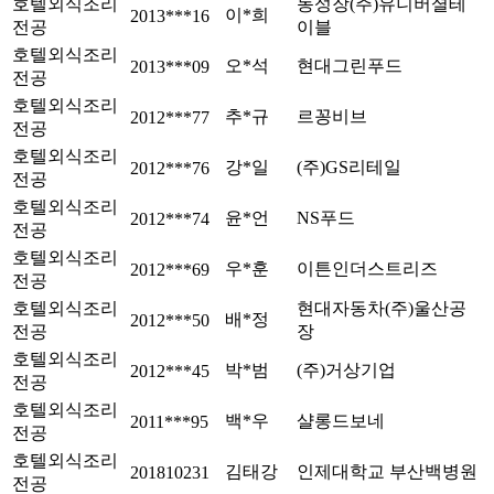
호텔외식조리
동성장(주)유니버셜테
이*희
2013***16
전공
이블
호텔외식조리
오*석
현대그린푸드
2013***09
전공
호텔외식조리
추*규
르꽁비브
2012***77
전공
호텔외식조리
강*일
(주)GS리테일
2012***76
전공
호텔외식조리
윤*언
NS푸드
2012***74
전공
호텔외식조리
우*훈
이튼인더스트리즈
2012***69
전공
호텔외식조리
현대자동차(주)울산공
배*정
2012***50
전공
장
호텔외식조리
박*범
(주)거상기업
2012***45
전공
호텔외식조리
백*우
샬롱드보네
2011***95
전공
호텔외식조리
김태강
인제대학교 부산백병원
201810231
전공