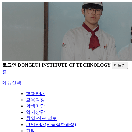
로그인
DONGEUI INSTITUTE OF TECHNOLOGY
더보기
홈
메뉴선택
학과안내
교육과정
학생마당
입시상담
취업·진로 정보
편입안내(전공심화과정)
기타