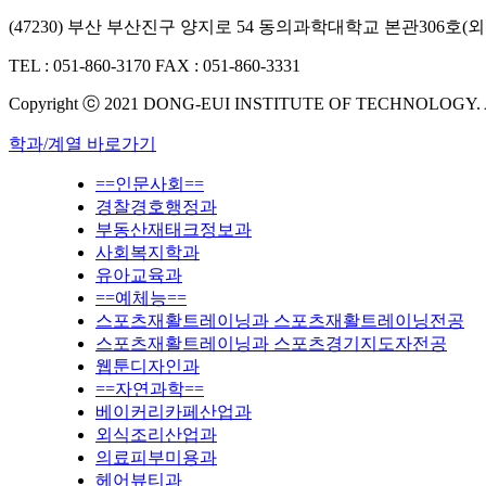
(47230) 부산 부산진구 양지로 54 동의과학대학교 본관306
TEL : 051-860-3170
FAX : 051-860-3331
Copyright ⓒ 2021 DONG-EUI INSTITUTE OF TECHNOLOGY.
학과/계열 바로가기
==인문사회==
경찰경호행정과
부동산재태크정보과
사회복지학과
유아교육과
==예체능==
스포츠재활트레이닝과 스포츠재활트레이닝전공
스포츠재활트레이닝과 스포츠경기지도자전공
웹툰디자인과
==자연과학==
베이커리카페산업과
외식조리산업과
의료피부미용과
헤어뷰티과