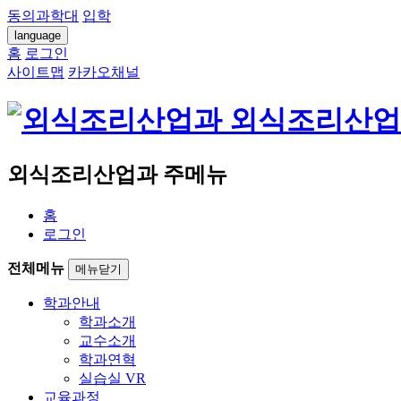
동의과학대
입학
language
홈
로그인
사이트맵
카카오채널
외식조리산업
외식조리산업과 주메뉴
홈
로그인
전체메뉴
메뉴닫기
학과안내
학과소개
교수소개
학과연혁
실습실 VR
교육과정