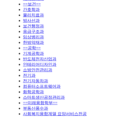
==보건==
간호학과
물리치료과
방사선과
보건행정과
응급구조과
임상병리과
한방약재과
==공학==
기계공학과
반도체전자산업과
인테리어디자인과
소방안전관리과
전기과
전기자동차과
컴퓨터소프트웨어과
화학공학과
스마트생산공정관리과
==미래융합학부==
부동산풍수과
사회복지융합계열 요양서비스전공