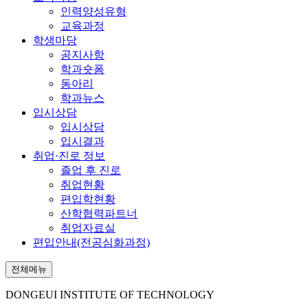
인력양성유형
교육과정
학생마당
공지사항
학과숏폼
동아리
학과뉴스
입시상담
입시상담
입시결과
취업·진로 정보
졸업 후 진로
취업현황
편입학현황
산학협력파트너
취업자료실
편입안내(전공심화과정)
전체메뉴
DONGEUI INSTITUTE OF TECHNOLOGY